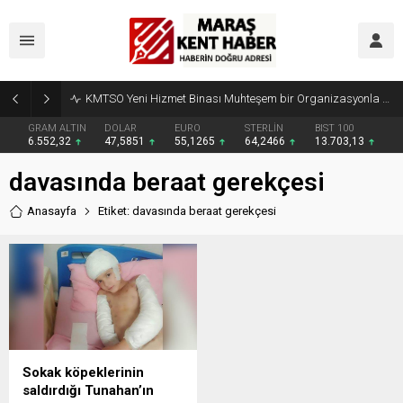
KMTSO Yeni Hizmet Binası Muhteşem bir Organizasyonla Açıldı
GRAM ALTIN
DOLAR
EURO
STERLİN
BIST 100
6.552,32
47,5851
55,1265
64,2466
13.703,13
davasında beraat gerekçesi
Anasayfa
Etiket: davasında beraat gerekçesi
Sokak köpeklerinin
saldırdığı Tunahan’ın