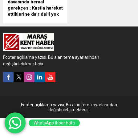
davasında beraat
gerekçesi; Kastla hareket
ettiklerine dair delil yok
Ankara'da Tunahan
Yılmaz'ın (12) sahipsiz
köpeklerin saldırısı sonucu
ağır yaralanmasına ilişkin 2
belediye görevlisinin
yargılandığı davada, sanıklar
Footer açıklama yazısı. Bu alan tema ayarlarından
hakkında verilen beraat
değiştirilebilmektedir.
kararının gerekçesi
açıklandı. Kararda, sanıkların
kastla hareket ettiklerine
dair bir delil bulunmadığı,
suç tarihinde yürürlükte olan
mevzuata aykırı hareket
etmedikleri, bu nedenlerle
Footer açıklama yazısı. Bu alan tema ayarlarından
beraat ettikleri belirtildi.
değiştirilebilmektedir.
WhatsApp İhbar hattı