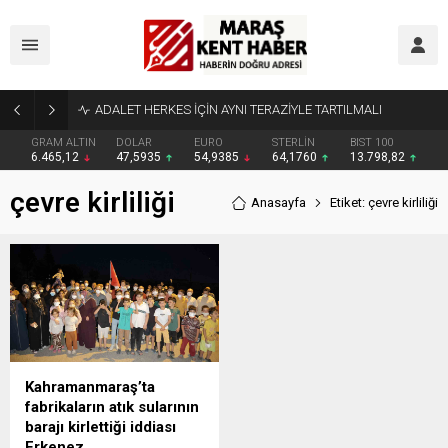
ADALET HERKES İÇİN AYNI TERAZİYLE TARTILMALI
GRAM ALTIN
DOLAR
EURO
STERLİN
BIST 100
6.465,12
47,5935
54,9385
64,1760
13.798,82
çevre kirliliği
Anasayfa
Etiket: çevre kirliliği
Kahramanmaraş’ta
fabrikaların atık sularının
barajı kirlettiği iddiası
Erkenez