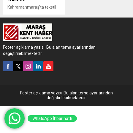
Kahramanmaraş’ta tekstil
ve kağıt fabrikalarından
bırakıldığı ileri sürülen atık
suların çevre kirliliğine yol
açtığı belirtildi. Vatandaşlar,
Dulkadiroğlu ilçesindeki
sanayi tesislerinden çıkan ve
Footer açıklama yazısı. Bu alan tema ayarlarından
gerekli arıtma işlemleri
değiştirilebilmektedir.
yapılmadan doğrudan
doğaya salındığı iddia edilen
atık sulara çözüm
bulunması istendi
Footer açıklama yazısı. Bu alan tema ayarlarından
değiştirilebilmektedir.
WhatsApp İhbar hattı