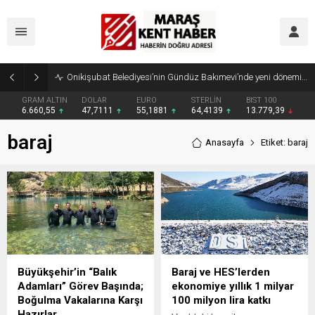
Onikişubat Belediyesi’nin Gündüz Bakımevi’nde yeni dönemin ön kayıtları başladı
GRAM ALTIN
DOLAR
EURO
STERLİN
BIST 100
6.660,55
47,7111
55,1881
64,4139
13.779,39
baraj
Anasayfa
Etiket: baraj
Büyükşehir’in “Balık
Baraj ve HES’lerden
Adamları” Görev Başında;
ekonomiye yıllık 1 milyar
Boğulma Vakalarına Karşı
100 milyon lira katkı
Hazırlar