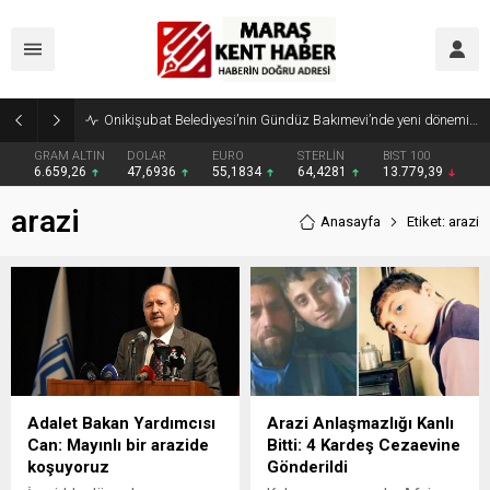
Onikişubat Belediyesi’nin Gündüz Bakımevi’nde yeni dönemin ön kayıtları başladı
GRAM ALTIN
DOLAR
EURO
STERLİN
BIST 100
6.659,26
47,6936
55,1834
64,4281
13.779,39
arazi
Anasayfa
Etiket: arazi
Adalet Bakan Yardımcısı
Arazi Anlaşmazlığı Kanlı
Can: Mayınlı bir arazide
Bitti: 4 Kardeş Cezaevine
koşuyoruz
Gönderildi