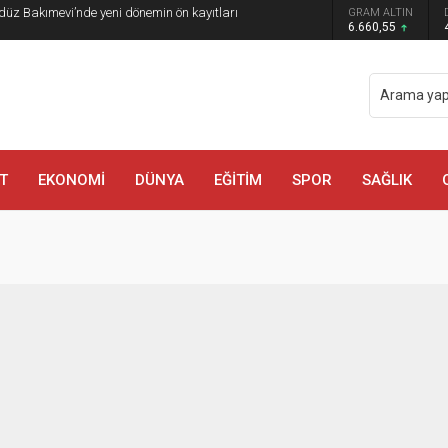
düz Bakımevi’nde yeni dönemin ön kayıtları
GRAM ALTIN
6.660,55
T
EKONOMİ
DÜNYA
EĞİTİM
SPOR
SAĞLIK