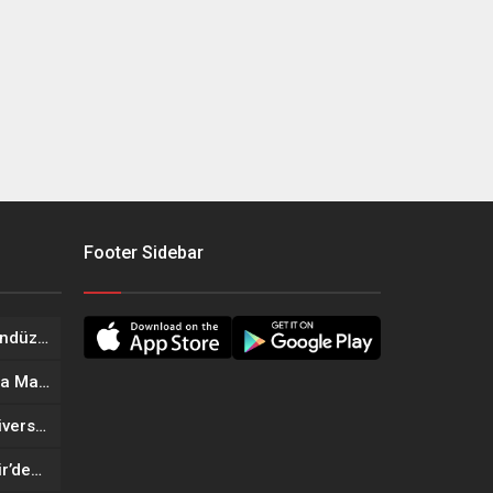
Footer Sidebar
Onikişubat Belediyesi’nin Gündüz Bakımevi’nde yeni dönemin ön kayıtları başladı
Geleneksel Ağustos Fuarı’nda Madrigal Coşkusu
Onikişubat Belediyesi’nin Üniversite Hazırlık Kursu başvurularında son gün 7 Ağustos
Tekne Sahiplerine Büyükşehir’den Kritik Uyarı; Belgelerinizi Kontrol Edin!