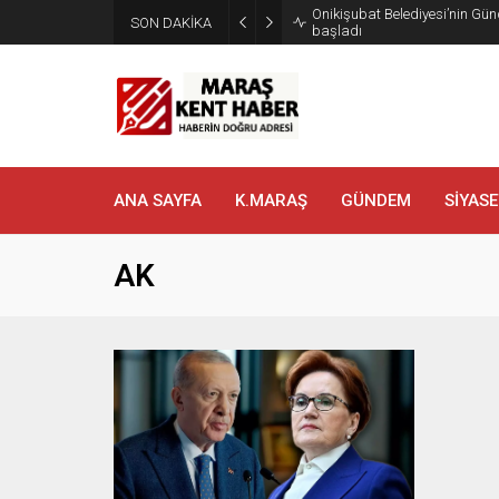
Onikişubat Belediyesi’nin Gün
SON DAKİKA
başladı
ANA SAYFA
K.MARAŞ
GÜNDEM
SİYASE
AK