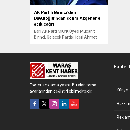
AK Partili Birinci’den
Davutoğlu’ndan sonra Akşener’e
açık çağrı
Eski AK Parti MKYK Üyesi Mücahit
Birinci, Gelecek Partisi lideri Ahmet
Davutoğlu'ndan sonra İYİ Parti'nin
eski Genel Başkanı Meral Akşener'e
de AK Parti'ye katılma çağrısı yaptı.
"Aile buradaysa, evlatlar dışarda
olmaz, olamaz." diyen Birinci, "Sayın
Footer
Akşener'in de, bu birliktelikte, bu
çınarın altında yer alması, gönülleri
samimi insanların beklentisidir." dedi.
Footer açıklama yazısı. Bu alan tema
Künye
ayarlarından değiştirilebilmektedir.
Hakkım
Reklam 