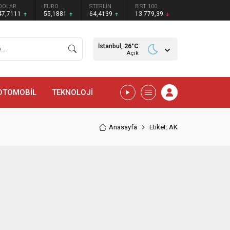
DOLAR
EURO
STERLİN
BIST 100
47,7111
55,1881
64,4139
13.779,39
İstanbul,
26
°C
Açık
OTOMOBİL
TEKNOLOJİ
Anasayfa
Etiket: AK