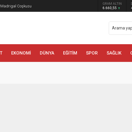
GRAM ALTIN
a Madrigal Coşkusu
6.660,55
T
EKONOMİ
DÜNYA
EĞİTİM
SPOR
SAĞLIK