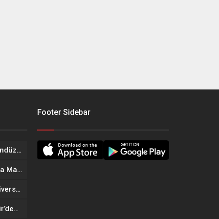
Footer Sidebar
Onikişubat Belediyesi’nin Gündüz Bakımevi’nde yeni dönemin ön kayıtları başladı
Geleneksel Ağustos Fuarı’nda Madrigal Coşkusu
Onikişubat Belediyesi’nin Üniversite Hazırlık Kursu başvurularında son gün 7 Ağustos
Tekne Sahiplerine Büyükşehir’den Kritik Uyarı; Belgelerinizi Kontrol Edin!