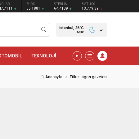
DOLAR
EURO
STERLİN
BIST 100
47,7111
55,1881
64,4139
13.779,39
İstanbul,
26
°C
Açık
OTOMOBİL
TEKNOLOJİ
Anasayfa
Etiket: agos gazetesi