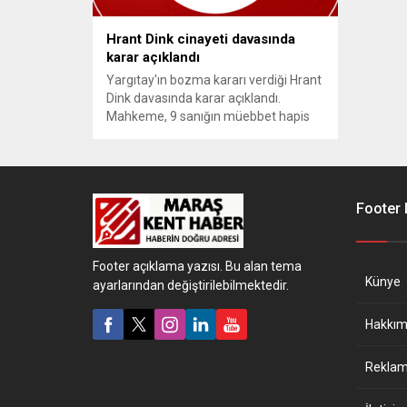
Hrant Dink cinayeti davasında
karar açıklandı
Yargıtay'ın bozma kararı verdiği Hrant
Dink davasında karar açıklandı.
Mahkeme, 9 sanığın müebbet hapis
cezasına çarptırılmasına, ayrıca 3
sanığın ise hükmen tutuklanmasına
karar verdi.
Footer
Footer açıklama yazısı. Bu alan tema
Künye
ayarlarından değiştirilebilmektedir.
Hakkım
Reklam 