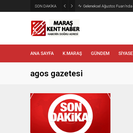
SON DAKİKA
Geleneksel Ağustos Fuarı’nd
ANA SAYFA
K.MARAŞ
GÜNDEM
SİYASE
agos gazetesi