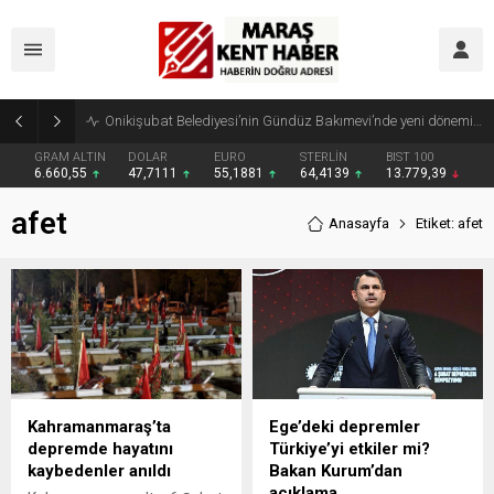
Geleneksel Ağustos Fuarı’nda Madrigal Coşkusu
GRAM ALTIN
DOLAR
EURO
STERLİN
BIST 100
6.660,55
47,7111
55,1881
64,4139
13.779,39
afet
Anasayfa
Etiket: afet
Kahramanmaraş’ta
Ege’deki depremler
depremde hayatını
Türkiye’yi etkiler mi?
kaybedenler anıldı
Bakan Kurum’dan
açıklama