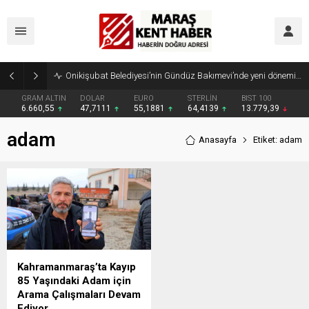
Onikişubat Belediyesi’nin Gündüz Bakımevi’nde yeni dönemin ön kayıtları başladı
GRAM ALTIN
DOLAR
EURO
STERLİN
BIST 100
6.660,55
47,7111
55,1881
64,4139
13.779,39
adam
Anasayfa
Etiket: adam
Kahramanmaraş’ta Kayıp
85 Yaşındaki Adam için
Arama Çalışmaları Devam
Ediyor