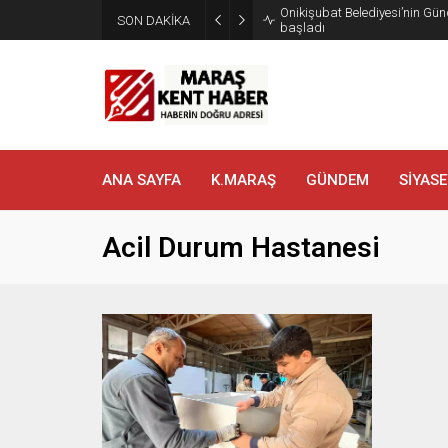
Onikişubat Belediyesi’nin Gün
SON DAKİKA
başladı
ANA SAYFA
K.MARAŞ
GÜNDEM
SİYASE
Acil Durum Hastanesi