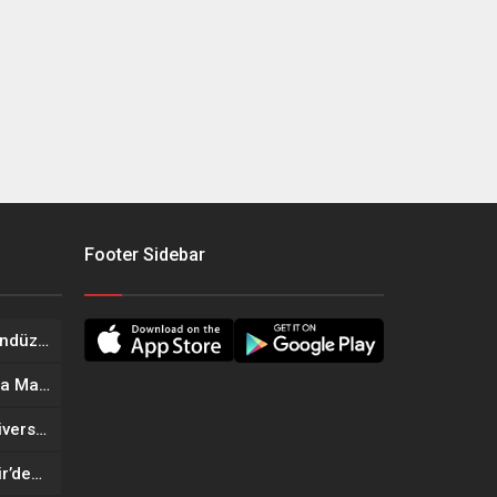
Footer Sidebar
Onikişubat Belediyesi’nin Gündüz Bakımevi’nde yeni dönemin ön kayıtları başladı
Geleneksel Ağustos Fuarı’nda Madrigal Coşkusu
Onikişubat Belediyesi’nin Üniversite Hazırlık Kursu başvurularında son gün 7 Ağustos
Tekne Sahiplerine Büyükşehir’den Kritik Uyarı; Belgelerinizi Kontrol Edin!