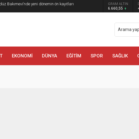
düz Bakımevi’nde yeni dönemin ön kayıtları
GRAM ALTIN
6.660,55
T
EKONOMİ
DÜNYA
EĞİTİM
SPOR
SAĞLIK