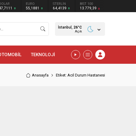
DOLAR
EURO
STERLİN
BIST 100
47,7111
55,1881
64,4139
13.779,39
İstanbul,
26
°C
Açık
OTOMOBİL
TEKNOLOJİ
Anasayfa
Etiket: Acil Durum Hastanesi