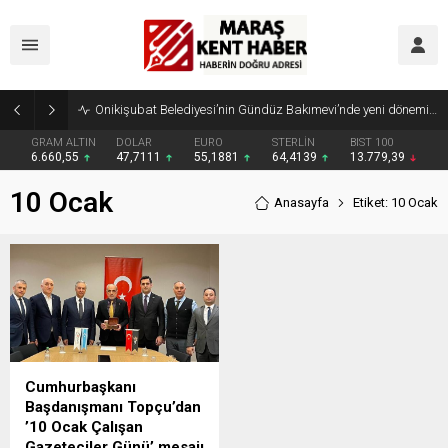
Onikişubat Belediyesi’nin Gündüz Bakımevi’nde yeni dönemin ön kayıtları başladı
GRAM ALTIN
DOLAR
EURO
STERLİN
BIST 100
6.660,55
47,7111
55,1881
64,4139
13.779,39
10 Ocak
Anasayfa
Etiket: 10 Ocak
Cumhurbaşkanı
Başdanışmanı Topçu’dan
’10 Ocak Çalışan
Gazeteciler Günü’ mesajı